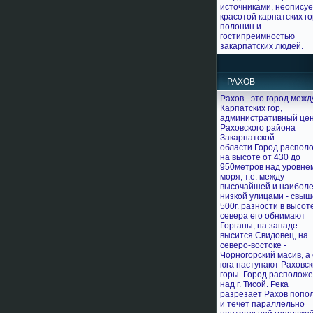
источниками, неопису
красотой карпатских го
полонин и
гостипреимностью
закарпатских людей.
РАХОВ
Рахов - это город межд
Карпатских гор,
административный це
Раховского района
Закарпатской
области.Город распол
на высоте от 430 до
950метров над уровне
моря, т.е. между
высочайшей и наибол
низкой улицами - свыш
500г. разности в высот
севера его обнимают
Горганы, на западе
высится Свидовец, на
северо-востоке -
Чорногорский масив, а 
юга наступают Раховс
горы. Город располож
над г. Тисой. Река
разрезает Рахов попо
и течет параллельно