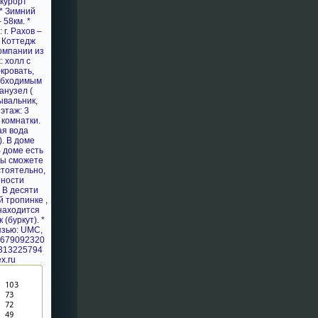
 курорт
 * Зимний
 58км. *
г. Рахов –
м Коттедж
омпании из
: холл с
кровать,
обходимым
анузел (
ывальник,
этаж: 3
комнатки.
ая вода
). В доме
 доме есть
 вы сможете
стоятельно,
нности
 В десяти
й тропинке ,
 находится
(буркут). *
язью: UMC,
380679092320
313225794
x.ru