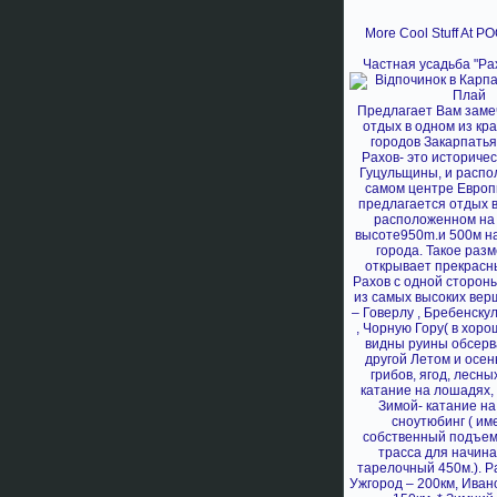
More Cool Stuff At 
*
Частная усадьба "Ра
*
*
Предлагает Вам зам
отдых в одном из кр
городов Закарпатья
Рахов- это историче
Гуцульщины, и распо
самом центре Европ
предлагается отдых в
расположенном на 
высоте950m.и 500м н
города. Такое раз
открывает прекрасн
Рахов с одной стороны
из самых высоких вер
– Говерлу , Бребенскул
, Чорную Гору( в хор
видны руины обсерв
другой Летом и осен
грибов, ягод, лесны
катание на лошадях, 
Зимой- катание на
сноутюбинг ( им
собственный подъем
трасса для начин
тарелочный 450м.). Р
Ужгород – 200км, Иван