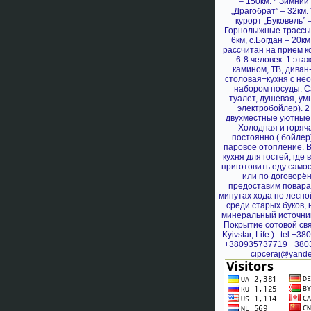
– 150км. * Зимний
„Драгобрат” – 32км.
курорт „Буковель” –
Горнолыжные трассы: 
6км, с.Богдан – 20к
рассчитан на прием к
6-8 человек. 1 этаж
камином, ТВ, диван-
столовая+кухня с не
набором посуды. С
туалет, душевая, ум
электробойлер). 2 
двухместные уютные 
Холодная и горяч
постоянно ( бойлер
*
паровое отопление. В
кухня для гостей, где
приготовить еду само
или по договорё
предоставим повара
минутах хода по лесно
среди старых буков,
минеральный источник 
Покрытие сотовой св
Kyivstar, Life:) . tel.+
+380935737719 +380
cipceraj@yande