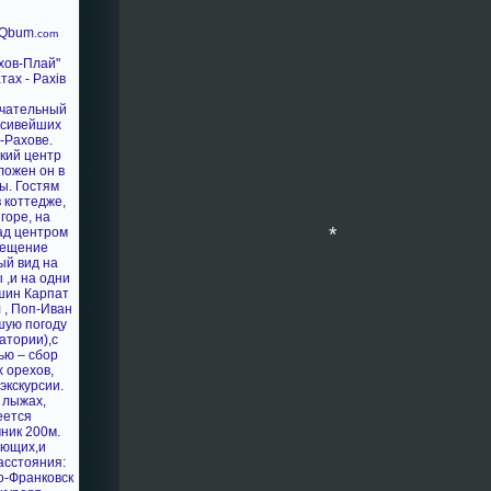
*
POQbum
.com
хов-Плай"
*
ечательный
асивейших
-Рахове.
ский центр
ложен он в
ы. Гостям
 коттедже,
горе, на
ад центром
мещение
ый вид на
 ,и на одни
шин Карпат
 , Поп-Иван
ошую погоду
атории),с
ью – сбор
х орехов,
*
экскурсии.
 лыжах,
еется
ник 200м.
ающих,и
асстояния:
о-Франковск