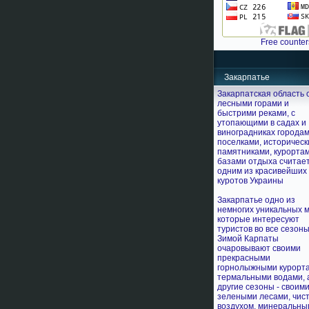
Free counter
Закарпатье
Закарпатская область 
лесными горами и
быстрими реками, с
утопающими в садах и
виноградниках городам
поселками, историчес
памятниками, курортам
базами отдыха считае
одним из красивейших
куротов Украины
Закарпатье одно из
немногих уникальных м
которые интересуют
туристов во все сезоны
Зимой Карпаты
очаровывают своими
прекрасными
горнолыжными курорт
термальными водами, 
другие сезоны - своим
зелеными лесами, чис
воздухом, минеральны