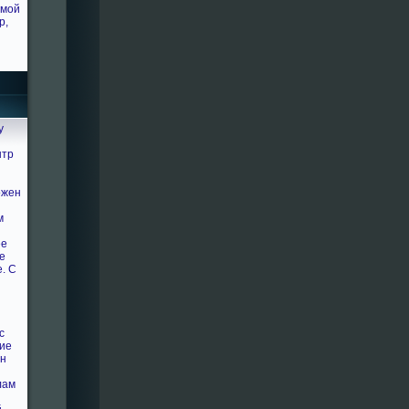
емой
р,
у
нтр
ожен
м
ее
е
е. С
с
кие
ен
лам