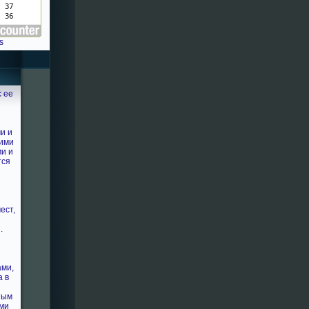
s
с ее
и и
кими
и и
тся
ест,
.
ами,
а в
и
тым
ми