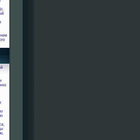
й
с.
ый
т
ение
ого
ый
и
енно
е
но
ло
са,
ды
ю,