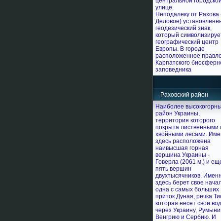
центральной городско
улице.
Неподалеку от Рахова (
Деловое) установленн
геодезический знак,
который символизируе
географический центр
Европы. В городе
расположенное правл
Карпатского биосферн
заповедника
Раховский район
Наиболее высокогорн
район Украины,
территория которого
покрыта лиственными 
хвойными лесами. Им
здесь расположена
наивысшая горная
вершина Украины -
Говерла (2061 м.) и ещ
пять вершин
двухтысячников. Имен
здесь берет свое нача
одна с самых больших
приток Дуная, речка Ти
которая несет свои во
через Украину, Румыни
Венгрию и Сербию. И